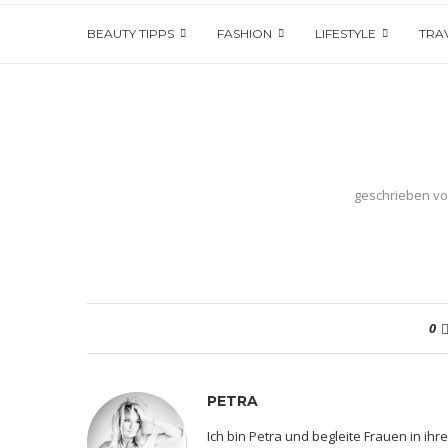
BEAUTY TIPPS
FASHION
LIFESTYLE
TRA
geschrieben v
0
PETRA
Ich bin Petra und begleite Frauen in i