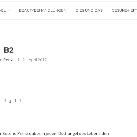
VEL
BEAUTYBEHANDLUNGEN
DIES UND DAS
GESUNDHEIT
B2
on
Petra
21. April 2017
hrer Second Prime dabei, in jedem Dschungel des Lebens den