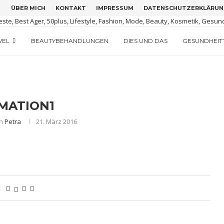
ÜBER MICH
KONTAKT
IMPRESSUM
DATENSCHUTZERKLÄRUN
M GRÜNEN IRLAND
TIGUA
ERSION
VEL
BEAUTYBEHANDLUNGEN
DIES UND DAS
GESUNDHEIT
MATION1
on
Petra
21. März 2016