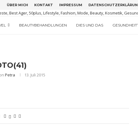
ÜBER MICH
KONTAKT
IMPRESSUM
DATENSCHUTZERKLÄRUN
M GRÜNEN IRLAND
TIGUA
ERSION
VEL
BEAUTYBEHANDLUNGEN
DIES UND DAS
GESUNDHEIT
TO(41)
von
Petra
13. Juli 2015