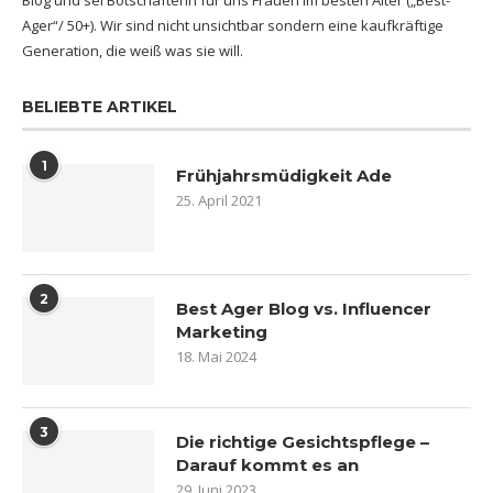
Blog und sei Botschafterin für uns Frauen im besten Alter („Best-
Ager“/ 50+). Wir sind nicht unsichtbar sondern eine kaufkräftige
Generation, die weiß was sie will.
BELIEBTE ARTIKEL
1
Frühjahrsmüdigkeit Ade
25. April 2021
2
Best Ager Blog vs. Influencer
Marketing
18. Mai 2024
3
Die richtige Gesichtspflege –
Darauf kommt es an
29. Juni 2023