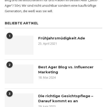
Blog und sei Botschafterin für uns Frauen im besten Alter („Best-
Ager“/ 50+). Wir sind nicht unsichtbar sondern eine kaufkräftige
Generation, die weiß was sie will.
BELIEBTE ARTIKEL
1
Frühjahrsmüdigkeit Ade
25. April 2021
2
Best Ager Blog vs. Influencer
Marketing
18. Mai 2024
3
Die richtige Gesichtspflege –
Darauf kommt es an
29. Juni 2023