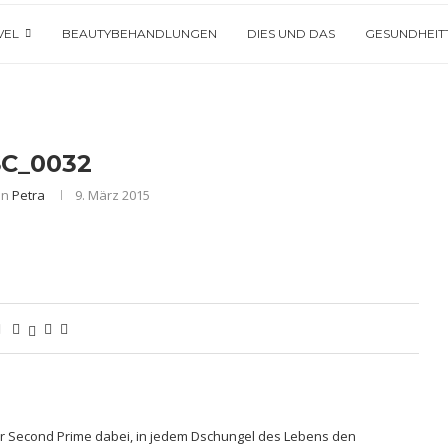
VEL
BEAUTYBEHANDLUNGEN
DIES UND DAS
GESUNDHEIT
C_0032
on
Petra
9. März 2015
hrer Second Prime dabei, in jedem Dschungel des Lebens den