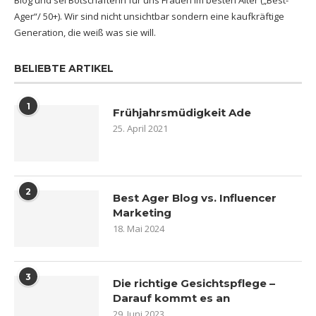
Blog und sei Botschafterin für uns Frauen im besten Alter („Best-
Ager“/ 50+). Wir sind nicht unsichtbar sondern eine kaufkräftige
Generation, die weiß was sie will.
BELIEBTE ARTIKEL
1
Frühjahrsmüdigkeit Ade
25. April 2021
2
Best Ager Blog vs. Influencer
Marketing
18. Mai 2024
3
Die richtige Gesichtspflege –
Darauf kommt es an
29. Juni 2023