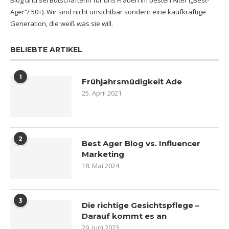
Blog und sei Botschafterin für uns Frauen im besten Alter („Best-
Ager“/ 50+). Wir sind nicht unsichtbar sondern eine kaufkräftige
Generation, die weiß was sie will.
BELIEBTE ARTIKEL
1
Frühjahrsmüdigkeit Ade
25. April 2021
2
Best Ager Blog vs. Influencer
Marketing
18. Mai 2024
3
Die richtige Gesichtspflege –
Darauf kommt es an
29. Juni 2023