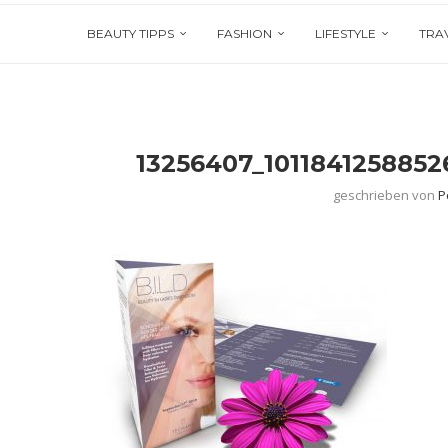
BEAUTY TIPPS
FASHION
LIFESTYLE
TRA
13256407_101184125885
geschrieben von
P