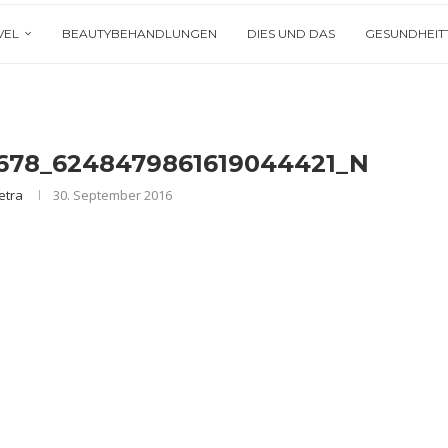
VEL
BEAUTYBEHANDLUNGEN
DIES UND DAS
GESUNDHEIT
2678_6248479861619044421_N
etra
30. September 2016