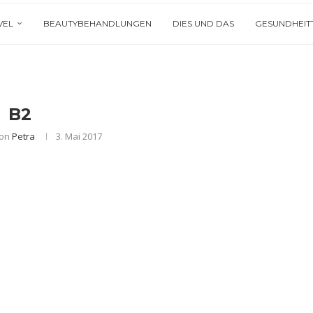
VEL
BEAUTYBEHANDLUNGEN
DIES UND DAS
GESUNDHEIT
B2
von
Petra
3. Mai 2017