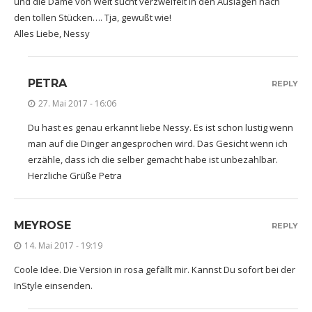
und die Dame von Welt sucht verzweifelt in den Auslagen nach
den tollen Stücken…. Tja, gewußt wie!
Alles Liebe, Nessy
PETRA
REPLY
27. Mai 2017 - 16:06
Du hast es genau erkannt liebe Nessy. Es ist schon lustig wenn
man auf die Dinger angesprochen wird. Das Gesicht wenn ich
erzähle, dass ich die selber gemacht habe ist unbezahlbar.
Herzliche Grüße Petra
MEYROSE
REPLY
14. Mai 2017 - 19:19
Coole Idee. Die Version in rosa gefällt mir. Kannst Du sofort bei der
InStyle einsenden.