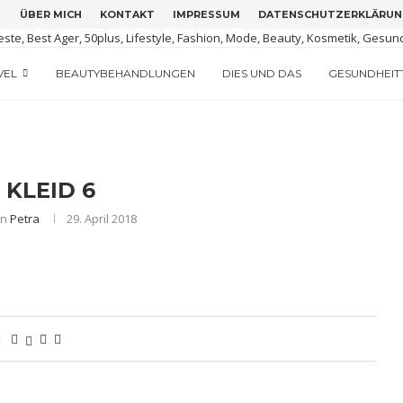
ÜBER MICH
KONTAKT
IMPRESSUM
DATENSCHUTZERKLÄRUN
M GRÜNEN IRLAND
TIGUA
ERSION
VEL
BEAUTYBEHANDLUNGEN
DIES UND DAS
GESUNDHEIT
 KLEID 6
on
Petra
29. April 2018