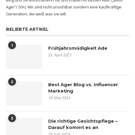
Blog und sei Botschafterin für uns Frauen im besten Alter („Best-
Ager“/ 50+). Wir sind nicht unsichtbar sondern eine kaufkräftige
Generation, die weiß was sie will.
BELIEBTE ARTIKEL
1
Frühjahrsmüdigkeit Ade
25. April 2021
2
Best Ager Blog vs. Influencer
Marketing
18. Mai 2024
3
Die richtige Gesichtspflege –
Darauf kommt es an
29. Juni 2023