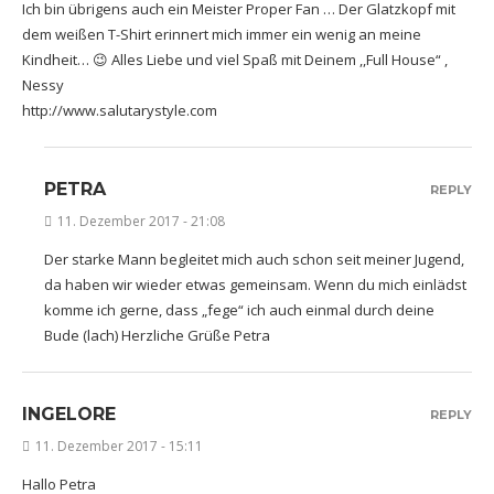
Ich bin übrigens auch ein Meister Proper Fan … Der Glatzkopf mit
dem weißen T-Shirt erinnert mich immer ein wenig an meine
Kindheit… 😉 Alles Liebe und viel Spaß mit Deinem ,,Full House“ ,
Nessy
http://www.salutarystyle.com
PETRA
REPLY
11. Dezember 2017 - 21:08
Der starke Mann begleitet mich auch schon seit meiner Jugend,
da haben wir wieder etwas gemeinsam. Wenn du mich einlädst
komme ich gerne, dass „fege“ ich auch einmal durch deine
Bude (lach) Herzliche Grüße Petra
INGELORE
REPLY
11. Dezember 2017 - 15:11
Hallo Petra