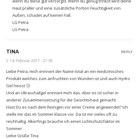
wenn du diese gut versorgst. Wenn du genug trinkst wird deine
Haut praller und eine zusätzliche Portion Feuchtigkeit von
Außen, schadet auf keinen Fall.
LG Petra
LG Petra
TINA
REPLY
14. Februar 2017 - 21:38
Liebe Petra, mich erinnert der Name total an ein medizinisches
Produkt welches zum anfruchten von Wunden ist und auch Hydro
Gel heisst 🙂
Und an Ultraschallgel erinnert mich das. Aber es ist sicher in
anderer Zusammensetzung für die Gesichtshaut gemacht.
Hast Du es nach dem Reinigen vor einer Creme angewendet? Ich
stelle mir das im Sommer klasse vor. Da ist mir vieles oft zu
reichhaltig. Alkerfings brauche ich einen Lichtschutzfaktor im
Sommer.
Liebe Grüße Tina