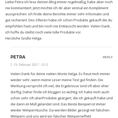
Liebe Petra ich lese deinen Blog immer regelmäßig, habe aber noch
nie kommentiert. Jetzt möchte ich dir aber einmal ein Kompliment
aussprechen. Ich finde deine Berichte immer sehr informativ und
gut recheriert. Des öfteren habe ich schon Produkte gekauft die du
empfohlen hast und bin noch nie Enttäuscht worden. Vielen Dank,
ich hoffe du stellst noch viele tolle Produkte vor.
Herzliche Grüße Helga
PETRA
REPLY
15. Februar 2017 - 0:12
Vielen Dank für deine netten Worte Helga. Es freut mich immer
wieder sehr, wenn meine Leser meine Test gut finden. Die
Werbung verspricht oft viel, die Ergebnisse sind oft aber eher
dürftig. Daher finde ich bloggen so wichtig. Ich habe mich auch
schon sehr oft überProdukte geärgert, die ich gekauft habe und
die dann im Müll gelandet sind. Das Beste Beispiel ist immer
wieder Wimperntusche. Da werden Bilder gezeigt mit falschen
Wimpern und uns wird ein falscher Wimperneffekt