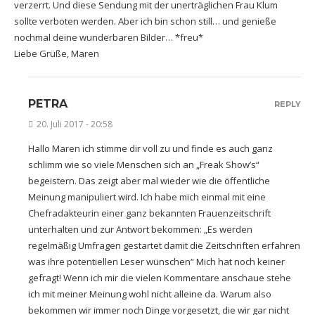
verzerrt. Und diese Sendung mit der unerträglichen Frau Klum
sollte verboten werden. Aber ich bin schon still… und genieße
nochmal deine wunderbaren Bilder… *freu*
Liebe Grüße, Maren
PETRA
REPLY
20. Juli 2017 - 20:58
Hallo Maren ich stimme dir voll zu und finde es auch ganz
schlimm wie so viele Menschen sich an „Freak Show’s“
begeistern. Das zeigt aber mal wieder wie die öffentliche
Meinung manipuliert wird. Ich habe mich einmal mit eine
Chefradakteurin einer ganz bekannten Frauenzeitschrift
unterhalten und zur Antwort bekommen: „Es werden
regelmäßig Umfragen gestartet damit die Zeitschriften erfahren
was ihre potentiellen Leser wünschen“ Mich hat noch keiner
gefragt! Wenn ich mir die vielen Kommentare anschaue stehe
ich mit meiner Meinung wohl nicht alleine da. Warum also
bekommen wir immer noch Dinge vorgesetzt, die wir gar nicht