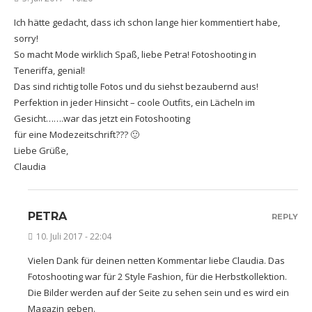
Ich hätte gedacht, dass ich schon lange hier kommentiert habe,
sorry!
So macht Mode wirklich Spaß, liebe Petra! Fotoshooting in
Teneriffa, genial!
Das sind richtig tolle Fotos und du siehst bezaubernd aus!
Perfektion in jeder Hinsicht – coole Outfits, ein Lächeln im
Gesicht…….war das jetzt ein Fotoshooting
für eine Modezeitschrift??? 🙂
Liebe Grüße,
Claudia
PETRA
REPLY
10. Juli 2017 - 22:04
Vielen Dank für deinen netten Kommentar liebe Claudia. Das
Fotoshooting war für 2 Style Fashion, für die Herbstkollektion.
Die Bilder werden auf der Seite zu sehen sein und es wird ein
Magazin geben.