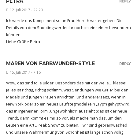
PETRA
REPLY
12. Juli 2017 - 22:20
Ich werde das Kompliment so an Frau Hereth weiter geben. Die
Details von dem Shooting werdet ihr noch im einzelnen bewundern
können.
Liebe Grüße Petra
MAREN VON FARBWUNDER-STYLE
REPLY
15. Juli 2017 - 7:16
Wow, das sind tolle Bilder! Besonders das mit der Welle… klasse!
Ja, es ist richtig, richtig schlimm, was Sendungen wie GNTM bei den
Mädels und jungen Frauen anrichten. Und andererseits, wenn in
New York oder so ein neues Laufstegmodel (ein „Typ“) gehypt wird,
das in irgeneiner Form „ungewöhnlich“ aussieht (das ist der neue
Trend), dann kommt es mir so vor, als mache man das, um den
Leuten eine Art „Freak Show“ zu bieten… wir sind gebrainwashed
und unsere Wahrnehmung von Schönheit ist lange schon völlig