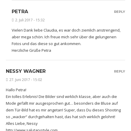
PETRA
REPLY
2. Juli 2017 - 15:32
Vielen Dank liebe Claudia, es war doch ziemlich anstrengend,
aber mega schön. Ich freue mich sehr über die gelungenen
Fotos und das diese so gut ankommen.
Herzliche Grüße Petra
NESSY WAGNER
REPLY
27. Juni 2017 - 15:02
Hallo Petra!
Ein tolles Erlebnis! Die Bilder sind wirklich klasse, aber auch die
Mode gefällt mir ausgesprochen gut… besonders die Bluse auf
dem Tür-Bild hat es mir angetan! Super, dass Du dieses Shooting
so ,,wacker“ durchgehalten hast, das hat sich wirklich gelohnt!
Alles Liebe, Nessy
http://www.salutarystyle.com