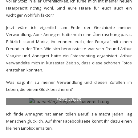
voller Stolz in aller Öffentlichkeit. Ich fühle mich mit meiner neuen
Haarpracht richtig wohl. Sind eure Haare für euch auch ein
wichtiger Wohlfühlfaktor?
Jetzt wäre ich eigentlich am Ende der Geschichte meiner
Verwandlung. Aber Annegret hatte noch eine Überraschung parat.
Plötzlich stand Moritz, ihr erinnert euch, der Fotograf mit einem
Freund in der Türe. Wie sich herausstellte war sein Freund Arthur
Visagist und Annegret hatte ein Fotoshooting organisiert. Arthur
verwandelte mich in kürzester Zeit so, dass diese schönen Fotos
entstehen konnten.
Was sagt ihr zu meiner Verwandlung und diesen Zufällen im
Leben, die einem Glück bescheren?
Friseurin Annegret Finke, Best Ager Modell und Bloggerin
Petra Drißen
Ich finde Annegret hat einen tollen Beruf, sie macht jeden Tag
Menschen glücklich. Auf ihrer
Facebookseite
könnt ihr dazu einen
kleinen Einblick erhalten.