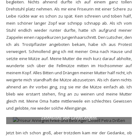
begleiten. Nichts ahnend durfte ich auf einem ganz tollen
Drehstuhl platz nehmen. Als mir eine Friseurin mit einer Schere zu
Leibe rückte war es schon zu spät. Kein schreien und toben half,
mein schöner langer Zopf war schnipp schnapp ab. Als ich vom
Stuhl endlich wieder runter durfte, hatte ich aufgrund meiner
Zappelei einen rappelkurzen Jungenhaarschnitt. Den Lutscher, den
ich als Trostpflaster angeboten bekam, habe ich aus Protest
verweigert. Schmollend ging ich mit meiner Oma nach Hause und
setzte eine Mütze auf. Meine Mutter die mich kurz darauf abholte,
wunderte sich über die Fellmütze mitten im Hochsommer auf
meinem Kopf. Alles Bitten und Drängen meiner Mutter half nicht, ich
weigerte mich standhaft die Mütze abzusetzen. Als ich dann nichts
ahnend an ihr vorbei ging, zog sie mir die Mütze einfach ab. Ich
blieb wie erstarrt stehen, fing an zu weinen und meine Mutter
gleich mit. Meine Oma hatte mittlerweile ein schlechtes Gewissen
und gelobte, nie wieder solche Alleingänge.
Mein neues Ich mit dunkleren Haaren und Verdichtung mit
Extensions von GreatLengths
Jetzt bin ich schon groß, aber trotzdem kam mir der Gedanke, ob