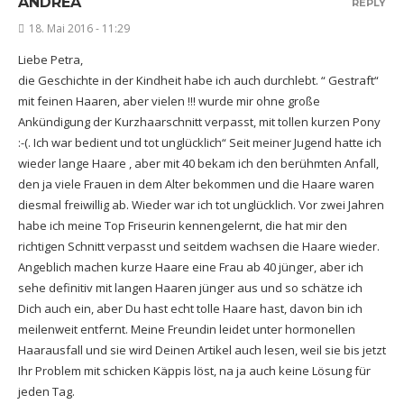
ANDREA
REPLY
18. Mai 2016 - 11:29
Liebe Petra,
die Geschichte in der Kindheit habe ich auch durchlebt. “ Gestraft“
mit feinen Haaren, aber vielen !!! wurde mir ohne große
Ankündigung der Kurzhaarschnitt verpasst, mit tollen kurzen Pony
:-(. Ich war bedient und tot unglücklich“ Seit meiner Jugend hatte ich
wieder lange Haare , aber mit 40 bekam ich den berühmten Anfall,
den ja viele Frauen in dem Alter bekommen und die Haare waren
diesmal freiwillig ab. Wieder war ich tot unglücklich. Vor zwei Jahren
habe ich meine Top Friseurin kennengelernt, die hat mir den
richtigen Schnitt verpasst und seitdem wachsen die Haare wieder.
Angeblich machen kurze Haare eine Frau ab 40 jünger, aber ich
sehe definitiv mit langen Haaren jünger aus und so schätze ich
Dich auch ein, aber Du hast echt tolle Haare hast, davon bin ich
meilenweit entfernt. Meine Freundin leidet unter hormonellen
Haarausfall und sie wird Deinen Artikel auch lesen, weil sie bis jetzt
Ihr Problem mit schicken Käppis löst, na ja auch keine Lösung für
jeden Tag.