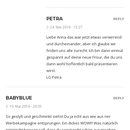
PETRA
REPLY
24. Mai 2016 - 15:27
Liebe Anna das war jetzt etwas verwirrend
und durcheinander, aber ich glaube wir
finden uns alle zurecht. Ich bin dann einmal
gespannt auf deine neue Frisur, die du uns
dann wohl hoffentlich bald präsentieren
wirst.
LG Petra
BABYBLUE
REPLY
19. Mai 2016 - 20:35
So gestylt und geschminkt siehst Du ja echt aus wie aus ner
Werbekampagne entsprungen. Ein dickes WOW!!! Was natürlich
niiiiiiiiiiicht heissen soll, dass du sonst nicht schön ausgesehen