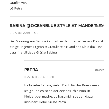
Outifits vor.
LG Petra
SABINA @OCEANBLUE STYLE AT MANDERLEY
REPLY
27. Mai 2016 - 15:01
Der Meinung von Sabine kann ich mich nur anschließen. Das ist
ein gelungenes Ergebnis! Gratuliere dir! Und das Kleid dazu ist
traumhaft!!! Liebe Grüße Sabina
PETRA
REPLY
27. Mai 2016 - 19:41
Hallo liebe Sabina, vielen Dank für das Kompliment.
Ich glaube es ist an der Zeit das ich einmal in
Kleiderpost mache. du hast mich soeben dazu
inspiriert. Liebe Grüße Petra