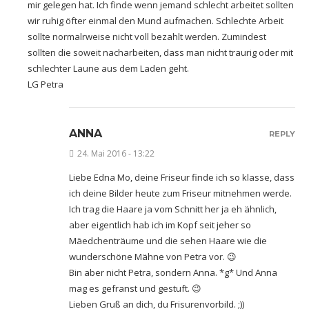
mir gelegen hat. Ich finde wenn jemand schlecht arbeitet sollten
wir ruhig öfter einmal den Mund aufmachen. Schlechte Arbeit
sollte normalrweise nicht voll bezahlt werden. Zumindest
sollten die soweit nacharbeiten, dass man nicht traurig oder mit
schlechter Laune aus dem Laden geht.
LG Petra
ANNA
REPLY
24. Mai 2016 - 13:22
Liebe Edna Mo, deine Friseur finde ich so klasse, dass
ich deine Bilder heute zum Friseur mitnehmen werde.
Ich trag die Haare ja vom Schnitt her ja eh ähnlich,
aber eigentlich hab ich im Kopf seit jeher so
Mäedchenträume und die sehen Haare wie die
wunderschöne Mähne von Petra vor. 😉
Bin aber nicht Petra, sondern Anna. *g* Und Anna
mag es gefranst und gestuft. 😉
Lieben Gruß an dich, du Frisurenvorbild. ;))