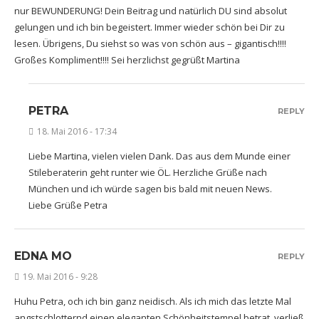
nur BEWUNDERUNG! Dein Beitrag und natürlich DU sind absolut
gelungen und ich bin begeistert. Immer wieder schön bei Dir zu
lesen. Übrigens, Du siehst so was von schön aus – gigantisch!!!!
Großes Kompliment!!!! Sei herzlichst gegrüßt Martina
PETRA
REPLY
18. Mai 2016 - 17:34
Liebe Martina, vielen vielen Dank. Das aus dem Munde einer
Stileberaterin geht runter wie ÖL. Herzliche Grüße nach
München und ich würde sagen bis bald mit neuen News.
Liebe Grüße Petra
EDNA MO
REPLY
19. Mai 2016 - 9:28
Huhu Petra, och ich bin ganz neidisch. Als ich mich das letzte Mal
angstschlotternd einen eleganten Schönheitstempel betrat, verließ