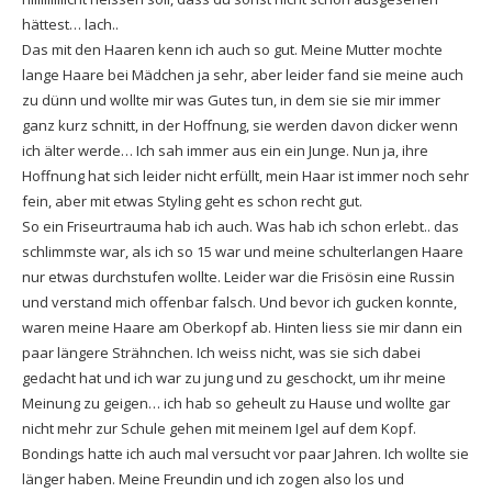
hättest… lach..
Das mit den Haaren kenn ich auch so gut. Meine Mutter mochte
lange Haare bei Mädchen ja sehr, aber leider fand sie meine auch
zu dünn und wollte mir was Gutes tun, in dem sie sie mir immer
ganz kurz schnitt, in der Hoffnung, sie werden davon dicker wenn
ich älter werde… Ich sah immer aus ein ein Junge. Nun ja, ihre
Hoffnung hat sich leider nicht erfüllt, mein Haar ist immer noch sehr
fein, aber mit etwas Styling geht es schon recht gut.
So ein Friseurtrauma hab ich auch. Was hab ich schon erlebt.. das
schlimmste war, als ich so 15 war und meine schulterlangen Haare
nur etwas durchstufen wollte. Leider war die Frisösin eine Russin
und verstand mich offenbar falsch. Und bevor ich gucken konnte,
waren meine Haare am Oberkopf ab. Hinten liess sie mir dann ein
paar längere Strähnchen. Ich weiss nicht, was sie sich dabei
gedacht hat und ich war zu jung und zu geschockt, um ihr meine
Meinung zu geigen… ich hab so geheult zu Hause und wollte gar
nicht mehr zur Schule gehen mit meinem Igel auf dem Kopf.
Bondings hatte ich auch mal versucht vor paar Jahren. Ich wollte sie
länger haben. Meine Freundin und ich zogen also los und