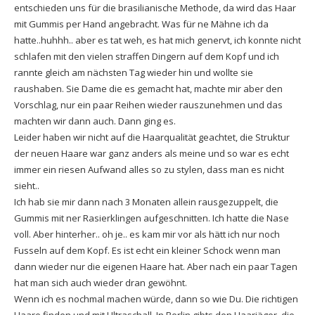
entschieden uns für die brasilianische Methode, da wird das Haar
mit Gummis per Hand angebracht. Was für ne Mähne ich da
hatte..huhhh.. aber es tat weh, es hat mich genervt, ich konnte nicht
schlafen mit den vielen straffen Dingern auf dem Kopf und ich
rannte gleich am nächsten Tag wieder hin und wollte sie
raushaben. Sie Dame die es gemacht hat, machte mir aber den
Vorschlag, nur ein paar Reihen wieder rauszunehmen und das
machten wir dann auch. Dann ging es.
Leider haben wir nicht auf die Haarqualität geachtet, die Struktur
der neuen Haare war ganz anders als meine und so war es echt
immer ein riesen Aufwand alles so zu stylen, dass man es nicht
sieht..
Ich hab sie mir dann nach 3 Monaten allein rausgezuppelt, die
Gummis mit ner Rasierklingen aufgeschnitten. Ich hatte die Nase
voll. Aber hinterher.. oh je.. es kam mir vor als hätt ich nur noch
Fusseln auf dem Kopf. Es ist echt ein kleiner Schock wenn man
dann wieder nur die eigenen Haare hat. Aber nach ein paar Tagen
hat man sich auch wieder dran gewöhnt.
Wenn ich es nochmal machen würde, dann so wie Du. Die richtigen
Haare finden und mit Ultraschall. In Berlin gibts den Haarjäger, die