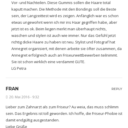
Vor- und Nachteilen. Diese Gummis sollen die Haare total
kaputt machen. Die Methode mit den Bondings soll die Beste
sein, der Langzeittest wird es zeigen. Anfänglich war es schon
etwas ungewohnt wenn ich mir ins Haar gegriffen habe, aber
jetzt ist es ok. Beim liegen merkt man überhaupt nichts,
waschen und stylen ist auch wie immer. Nur das Gefühl jetzt
richtig dicke Haare zu haben ist neu. Stylist und Fotograf hat
Annegret organisiert, mit denen arbeite sie öfter zusammen, da
Annegret erfolgreich auch an Friseurwettbewerben teilnimmt.
Sie ist schon wirklich eine verdammt GUTE.
LG Petra
FRAN
REPLY
20. Mai 2016 - 9:32
Lieber zum Zahnarzt als zum Friseur? Au weia, das muss schlimm
sein. Das Ergebnis ist toll geworden. Ich hoffe, die Friseur-Phobie ist
damit endgültig ausgestanden.
Liebe Grüße