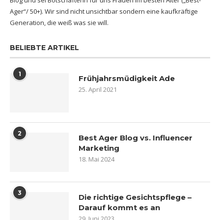
Blog und sei Botschafterin für uns Frauen im besten Alter („Best-
Ager“/ 50+). Wir sind nicht unsichtbar sondern eine kaufkräftige
Generation, die weiß was sie will.
BELIEBTE ARTIKEL
1
Frühjahrsmüdigkeit Ade
25. April 2021
2
Best Ager Blog vs. Influencer
Marketing
18. Mai 2024
3
Die richtige Gesichtspflege –
Darauf kommt es an
29. Juni 2023