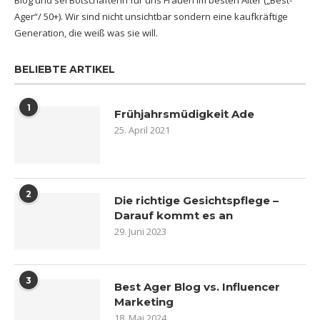
Blog und sei Botschafterin für uns Frauen im besten Alter („Best-
Ager“/ 50+). Wir sind nicht unsichtbar sondern eine kaufkräftige
Generation, die weiß was sie will.
BELIEBTE ARTIKEL
1
Frühjahrsmüdigkeit Ade
25. April 2021
2
Die richtige Gesichtspflege –
Darauf kommt es an
29. Juni 2023
3
Best Ager Blog vs. Influencer
Marketing
18. Mai 2024