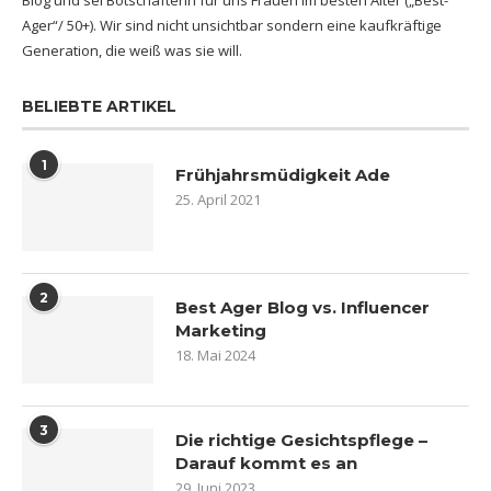
Blog und sei Botschafterin für uns Frauen im besten Alter („Best-
Ager“/ 50+). Wir sind nicht unsichtbar sondern eine kaufkräftige
Generation, die weiß was sie will.
BELIEBTE ARTIKEL
1
Frühjahrsmüdigkeit Ade
25. April 2021
2
Best Ager Blog vs. Influencer
Marketing
18. Mai 2024
3
Die richtige Gesichtspflege –
Darauf kommt es an
29. Juni 2023