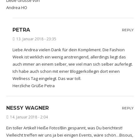
Liebe Grüsse von
Andrea HO
PETRA
REPLY
13. Januar 2018 - 23:35
Liebe Andrea vielen Dank für dein Kompliment. Die Fashion
Week ist wirklich ein wenig anstrengend, allerdings liegt das
auch immer an einem selber, wie viel man sich selber auferlegt.
Ich habe auch schon mit einer Bloggerkollegin dort einen
Wellness Tag eingelegt. Das war toll.
Herzliche Grüße Petra
NESSY WAGNER
REPLY
14. Januar 2018 - 2:04
Ein toller Artikel! Heiße Fotos!Bin gespannt, was Du berichtest!
Vielleicht treffen wir uns ja bei einigen Events, wäre schön…Bisous,