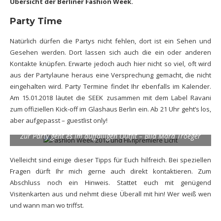
Übersicht der Berliner Fashion Week
.
Party Time
Natürlich dürfen die Partys nicht fehlen, dort ist ein Sehen und
Gesehen werden. Dort lassen sich auch die ein oder anderen
Kontakte knüpfen. Erwarte jedoch auch hier nicht so viel, oft wird
aus der Partylaune heraus eine Versprechung gemacht, die nicht
eingehalten wird. Party Termine findet Ihr ebenfalls im Kalender.
Am 15.01.2018 läutet die SEEK zusammen mit dem Label Ravani
zum offiziellen Kick-off im Glashaus Berlin ein. Ab 21 Uhr geht’s los,
aber aufgepasst – guestlist only!
Zur Party geht es im auffälligen Outfit – Bild Mara Troeger
Vielleicht sind einige dieser Tipps für Euch hilfreich. Bei speziellen
Fragen dürft Ihr mich gerne auch direkt kontaktieren. Zum
Abschluss noch ein Hinweis. Stattet euch mit genügend
Visitenkarten aus und nehmt diese Überall mit hin! Wer weiß wen
und wann man wo triffst.