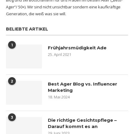
Blog und sei Botschafterin für uns Frauen im besten Alter („Best-
Ager“/ 50+). Wir sind nicht unsichtbar sondern eine kaufkräftige
Generation, die weiß was sie will.
BELIEBTE ARTIKEL
1
Frühjahrsmüdigkeit Ade
25. April 2021
2
Best Ager Blog vs. Influencer
Marketing
18. Mai 2024
3
Die richtige Gesichtspflege –
Darauf kommt es an
29. Juni 2023