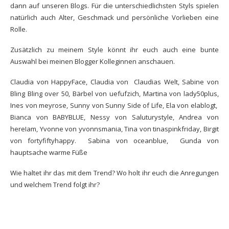
dann auf unseren Blogs. Für die unterschiedlichsten Styls spielen
natürlich auch Alter, Geschmack und persönliche Vorlieben eine
Rolle.
Zusätzlich zu meinem Style könnt ihr euch auch eine bunte
Auswahl bei meinen Blogger Kolleginnen anschauen.
Claudia von
HappyFace
, Claudia von
Claudias Welt
, Sabine von
Bling Bling over 50,
Bärbel von
uefufzich
, Martina von
lady50plus
,
Ines von
meyrose
, Sunny von
Sunny Side of
Life, Ela von
elablogt
,
Bianca von
BABYBLUE
, Nessy von
Saluturystyle
, Andrea von
hereIam
, Yvonne von
yvonnsmania
, Tina von
tinaspinkfriday
, Birgit
von
fortyfiftyhappy.
Sabina von
oceanblue,
Gunda von
hauptsache warme Füße
Wie haltet ihr das mit dem Trend? Wo holt ihr euch die Anregungen
und welchem Trend folgt ihr?