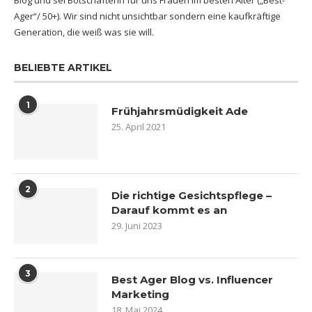
Blog und sei Botschafterin für uns Frauen im besten Alter („Best-
Ager“/ 50+). Wir sind nicht unsichtbar sondern eine kaufkräftige
Generation, die weiß was sie will.
BELIEBTE ARTIKEL
1
Frühjahrsmüdigkeit Ade
25. April 2021
2
Die richtige Gesichtspflege –
Darauf kommt es an
29. Juni 2023
3
Best Ager Blog vs. Influencer
Marketing
18. Mai 2024