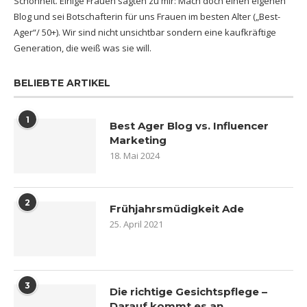
Schönheit. Einige Frauen sagten zu mir: Mach doch einen eigenen
Blog und sei Botschafterin für uns Frauen im besten Alter („Best-
Ager“/ 50+). Wir sind nicht unsichtbar sondern eine kaufkräftige
Generation, die weiß was sie will.
BELIEBTE ARTIKEL
1
Best Ager Blog vs. Influencer
Marketing
18. Mai 2024
2
Frühjahrsmüdigkeit Ade
25. April 2021
3
Die richtige Gesichtspflege –
Darauf kommt es an