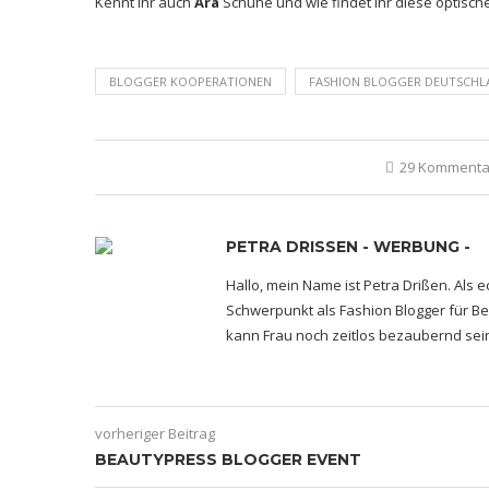
Kennt ihr auch
Ara
Schuhe und wie findet ihr diese optisch
BLOGGER KOOPERATIONEN
FASHION BLOGGER DEUTSCHL
29 Kommenta
PETRA DRISSEN - WERBUNG -
Hallo, mein Name ist Petra Drißen. Als 
Schwerpunkt als Fashion Blogger für Bea
kann Frau noch zeitlos bezaubernd sei
vorheriger Beitrag
BEAUTYPRESS BLOGGER EVENT