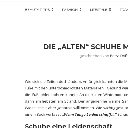
BEAUTY TIPPS
FASHION
LIFESTYLE
TRA
DIE „ALTEN“ SCHUHE
geschrieben von
Petra Driß
Wie sich die Zeiten doch ändern. Anfänglich kannten die 
Füße
mit den unterschiedlichsten Materialien. Gesund war 
die Fußsohlen bohren konnte.
An die kalten Wintermonate w
dann am liebsten am Strand. Der angenehme warme Sand 
Wiese ist mir aber genauso willkommen. Wie wichtig gesund
einem
Buch verfasst
.
„Wenn Tango Leiden schaf(f)t.“
Schaut
Schuhe eine Leidenschaft