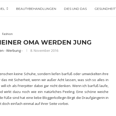
VEL
BEAUTYBEHANDLUNGEN
DIES UND DAS
GESUNDHEIT
Fashion
 MEINER OMA WERDEN JUNG
en - Werbung -
8. November 2016
Menschen keine Schuhe, sondern liefen barfuß oder
umwickelten ihre
das mit Sicherheit, wenn wir außer Acht lassen, was sich so alles in
ill ich als Frierpitter dabei gar nicht denken. Wenn ich barfuß laufe,
wirkt dazu noch wie ein natürliches Peeling. Eine schöne weiche
e Füße sind hat eine liebe Bloggerkollegin
Birgit die Draufgängerin
in
 doch einfach einmal auf ihrer Seite vorbei.