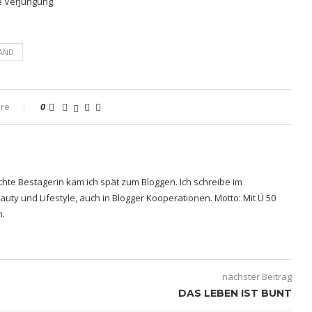
e Verjüngung.
AND
re
0
echte Bestagerin kam ich spät zum Bloggen. Ich schreibe im
uty und Lifestyle, auch in Blogger Kooperationen. Motto: Mit Ü 50
n.
nächster Beitrag
DAS LEBEN IST BUNT