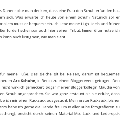
. Daher sollte man denken, dass eine Frau
den Schuh erfunden
hat.
n sich. Was erwarte ich heute von einem Schuh? Natürlich soll er
 allem muss er bequem sein. Ich liebe meine High Heels und früher
er fordert scheinbar auch hier seinen Tribut. Immer öfter nutze ich
s kann auch lustig sein)
wie man sieht.
für meine Füße. Das gleiche gilt bei Reisen, darum ist bequemes
ne neuen
Ara Schuhe
,
in Berlin zu einem
Bloggerevent
getragen. Den
nicht wirklich gemeckert. Sogar meiner
Bloggerkollegin Claudia
von
n Schuh angesprochen. Sie war ganz erstaunt als sie erfuhr, dass
be ich mir einen Rucksack ausgesucht. Mein erster
Rucksack,
bisher
ents habe ich gerne die Hände frei um in aller Ruhe fotografieren zu
aschung), besticht durch seinen Material-Mix. Lack und Lederoptik