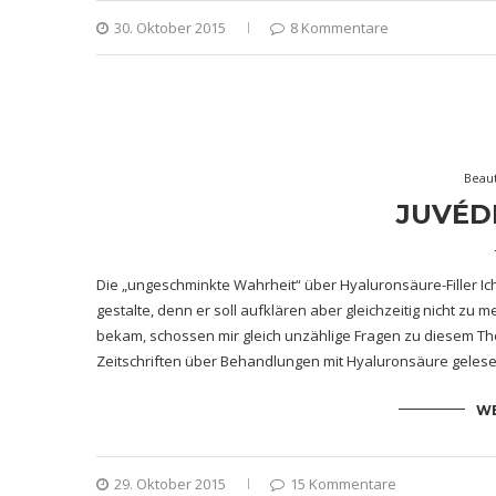
30. Oktober 2015
8 Kommentare
Beau
JUVÉD
Die „ungeschminkte Wahrheit“ über Hyaluronsäure-Filler I
gestalte, denn er soll aufklären aber gleichzeitig nicht zu 
bekam, schossen mir gleich unzählige Fragen zu diesem The
Zeitschriften über Behandlungen mit Hyaluronsäure gelese
WE
29. Oktober 2015
15 Kommentare