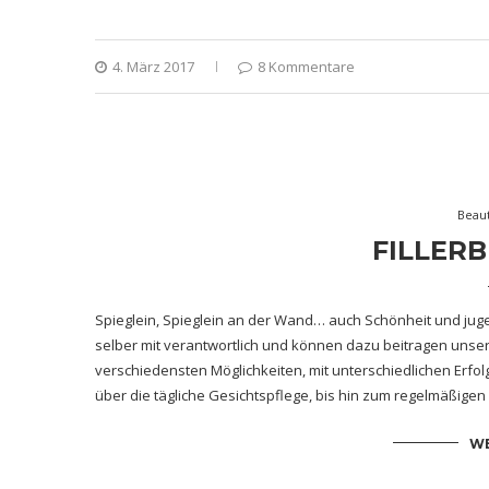
4. März 2017
8 Kommentare
Beau
FILLER
Spieglein, Spieglein an der Wand… auch Schönheit und jugen
selber mit verantwortlich und können dazu beitragen unser
verschiedensten Möglichkeiten, mit unterschiedlichen Erfo
über die tägliche Gesichtspflege, bis hin zum regelmäßige
WE