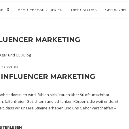
VEL
BEAUTYBEHANDLUNGEN
DIES UND DAS
GESUNDHEIT
FLUENCER MARKETING
Dies und Das
. INFLUENCER MARKETING
önheit dominiert wird, fühlen sich Frauen über 50 oft unsichtbar
n, faltenfreien Gesichtern und schlanken Körpern, die weit entfernt
t Zeit, dass wir unsere Stimme erheben und uns Gehör verschaffen –
ITERLESEN