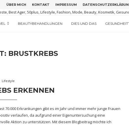
ÜBER MICH
KONTAKT
IMPRESSUM
DATENSCHUTZERKLÄRUN
M GRÜNEN IRLAND
TIGUA
ERSION
VEL
BEAUTYBEHANDLUNGEN
DIES UND DAS
GESUNDHEIT
T:
BRUSTKREBS
Lifestyle
EBS ERKENNEN
Fast 70.000 Erkrankungen gibt es im Jahr und immer mehr junge Frauen
 positiv verlaufen, da aufgrund einer Eigenuntersuchung eine
nvolle Aktion zu unterstützen. Mit diesem Blogbeitrag möchte ich
 …