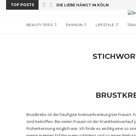
TOP POSTS
DIE LIEBE HÄNGT IN KÖLN
INNSIDE – EIN HOTEL MIT AUSSICHT
KURZTRIP NACH BARCELONA
DUBLIN – PULSIERENDE METROPOLE I
TAUCHEN UND VIELES ME(H)ER AUF AN
ANTIGUA
NACHTEULEN IN DÜSSELDORF
RESTAURANT SCOTTSDALE ENGLISH V
BEAUTY TIPPS
FASHION
LIFESTYLE
TRA
STICHWOR
BRUSTKR
Brustkrebs ist die häufigste Krebserkrankung bei Frauen. 
sind betroffen. Bei vielen Frauen ist der Krankheitsverlauf
Früherkennung möglich war. Ich finde es wichtig eine so sin
meine eigenen Erfahrungen schildern und so einen Beitrag