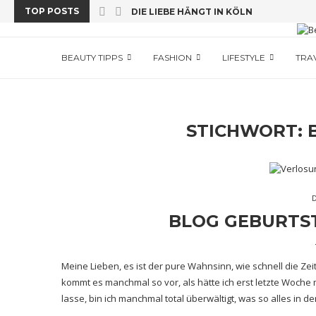
TOP POSTS
DIE LIEBE HÄNGT IN KÖLN
INNSIDE – EIN HOTEL MIT AUSSICHT
KURZTRIP NACH BARCELONA
DUBLIN – PULSIERENDE METROPOLE I
TAUCHEN UND VIELES ME(H)ER AUF AN
ANTIGUA
NACHTEULEN IN DÜSSELDORF
RESTAURANT SCOTTSDALE ENGLISH V
BEAUTY TIPPS
FASHION
LIFESTYLE
TRA
STICHWORT:
BLOG GEBURTS
Meine Lieben, es ist der pure Wahnsinn, wie schnell die Zeit
kommt es manchmal so vor, als hätte ich erst letzte Woche
lasse, bin ich manchmal total überwältigt, was so alles in de