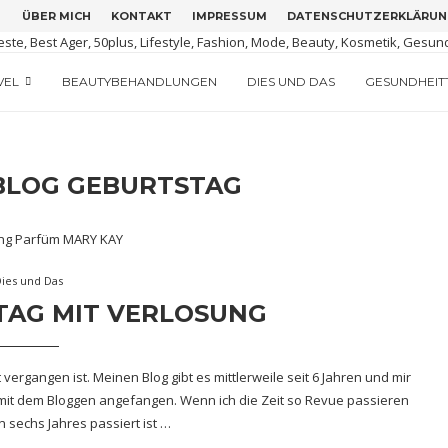
ÜBER MICH
KONTAKT
IMPRESSUM
DATENSCHUTZERKLÄRUN
M GRÜNEN IRLAND
TIGUA
ERSION
VEL
BEAUTYBEHANDLUNGEN
DIES UND DAS
GESUNDHEIT
BLOG GEBURTSTAG
Dies und Das
TAG MIT VERLOSUNG
 vergangen ist. Meinen Blog gibt es mittlerweile seit 6 Jahren und mir
 mit dem Bloggen angefangen. Wenn ich die Zeit so Revue passieren
n sechs Jahres passiert ist …