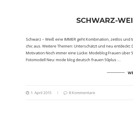
NIX ZU
Das ist nicht nur ein Spruch, sondern reale Wirklichkeit. 
wusste nicht was frau jetzt gerade anziehen soll ???? Basi
Zauberwort heißt „Basics“. Ich werde euch immer wieder Tei
WE
3. Februar 2015
0 Kommentare