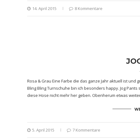
14. April 2015
8 Kommentare
JO
Rosa & Grau Eine Farbe die das ganze Jahr aktuell ist und 
Bling Bling Turnschuhe bin ich besonders happy. Jog Pants s
diese Hose nicht mehr her geben. Obenherum etwas weiter 
WE
5. April 2015
7 Kommentare