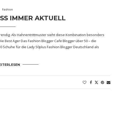
Fashion
M ANZIEHEN
Wer hat nicht schon einmal vor seinem Kleiderschrank gestanden und
cs im Kleiderschrank Dazu gibt es ein paar einfache Tipps und das
le vorstellen, die ein absolutes „MUST HAVE“ sind und in keinem …
ITERLESEN